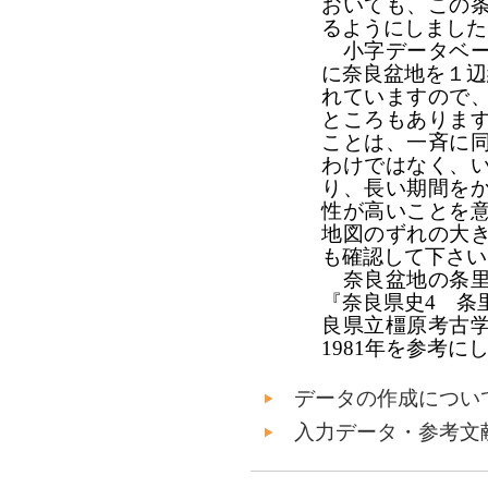
おいても、この
るようにしました
小字データベー
に奈良盆地を１辺
れていますので
ところもありま
ことは、一斉に
わけではなく、
り、長い期間を
性が高いことを
地図のずれの大
も確認して下さい
奈良盆地の条里
『奈良県史4 条
良県立橿原考古
1981年を参考に
データの作成につい
入力データ・参考文