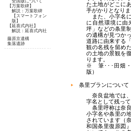
全国版について
た土地がどこに
【万葉歌碑】
手がかりとなりま
解説：万葉歌碑
また、小字名に
【スマートフォン
版】
に自然環境に由
【延喜式内社】
坪」などの条里
解説：延喜式内社
の遺構が見つか
藤原京遺構
道路に由来する
集落遺跡
観の名残を留め
の土地の景観を
ります。
※ 筆･･･田畑
版）
条里プランについて
奈良盆地では、
字名として残って
条里呼称は奈良
小字名や条里の
されています（
和国条里復原図』