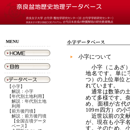
MENU
小字について
小字（こあざ）
地名です。単に
つ）の上位単位
れています。
【小字】
通常は数筆の土
解説：小字
【年代別土地利用】
めて多様です。
解説：年代別土地
め、面積が古代の
利用
109ｍ四方）の
【前方後円墳】
近世以前の文献
解説：前方後円墳
【全国古墳データ
が、現在も小字
ベース】
す。そのため、